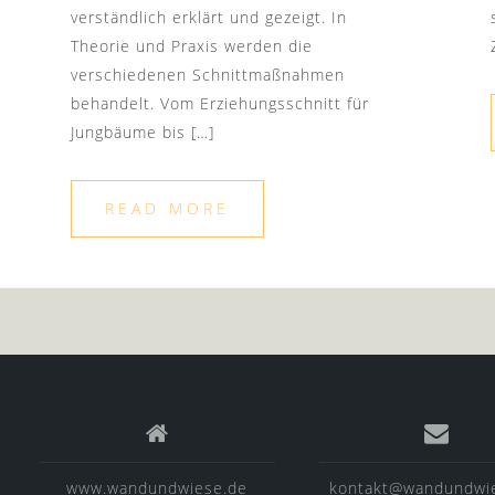
verständlich erklärt und gezeigt. In
Theorie und Praxis werden die
verschiedenen Schnittmaßnahmen
behandelt. Vom Erziehungsschnitt für
Jungbäume bis […]
READ MORE
www.wandundwiese.de
kontakt@wandundwi