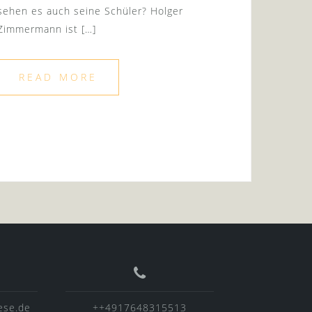
sehen es auch seine Schüler? Holger
Zimmermann ist […]
READ MORE
ese.de
++4917648315513